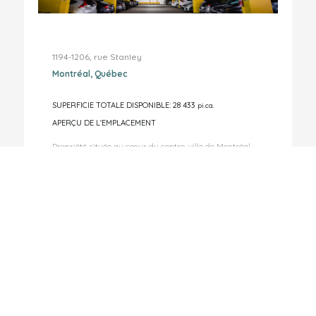
1194-1206, rue Stanley
Montréal, Québec
SUPERFICIE TOTALE DISPONIBLE: 28 433
pi.ca.
APERÇU DE L'EMPLACEMENT
Propriété située au cœur du centre-ville de Montréal,
près de grands hôtel ...
Propriété appartenant à Autoparc Stanley Inc.
Pour nous joindre
Détails
COMMERCIALES